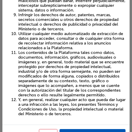
Términos y Condiciones de Uso. La persona usuaria y/o
visitante responderá de los daños causados por el
incumplimiento de estos Términos y Condiciones de
Uso o de las leyes.
Propagar o facilitar la propagación, de cualquier tipo de
virus, gusanos u otros programas informáticos
maliciosos que puedan dañar, interferir perjudicialmente,
interceptar subrepticiamente o expropiar cualquier
sistema, datos o información.
Infringir los derechos de autor, patentes, marcas,
secretos comerciales u otros derechos de propiedad
intelectual o derechos de publicidad o privacidad del
Ministerio o de terceros.
Utilizar cualquier medio automatizado de extracción de
datos para acceder, consultar o de cualquier otra forma
de recolectar información relativa a los anuncios
relacionados a la Plataforma.
Los contenidos de la Plataforma tales como datos,
documentos, información, gráficos, audiovisuales o
imágenes y, en general, todo material que se encuentre
protegido por derechos de propiedad intelectual,
industrial y/o de otra forma semejante, no pueden ser
modificados de forma alguna, copiados o distribuidos
separadamente de su contexto, texto, gráfico o
imágenes que lo acompañen, a menos que se cuente