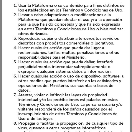
los establecidos en los Términos y Condiciones de Uso.
Llevar a cabo adaptaciones o modificaciones a la
Plataforma que puedan afectar el uso y/o la operación
Visor estadístico
para la que ha sido concebida y que ha sido expresada
en estos Términos y Condiciones de Uso o bien realizar
obras derivadas.
Reproducir, copiar o distribuir a terceros los servicios
Con esta herramienta podrás conocer y comparar distintas
descritos con propósitos comerciales o lucrativos.
estadísticas de información patrimonial actualizada e
Hacer cualquier acción que pueda dar lugar a
integrada, visualizando en un panel interactivo datos a
escala nacional, regional y local.
reclamaciones, tarifas, multas, penalizaciones u otras
responsabilidades para el Ministerio.
Hacer cualquier acción que pueda dañar, interferir
perjudicialmente, interceptar subrepticiamente o
expropiar cualquier sistema, datos o información.
Hacer cualquier acción o uso de dispositivo, software, u
otros medios que puedan interferir en las actividades y
operaciones del Ministerio, sus cuentas o bases de datos.
Atentar, violar o infringir las leyes de propiedad
intelectual y/o las prohibiciones estipuladas en estos
Términos y Condiciones de Uso. La persona usuaria y/o
Visor regional
visitante responderá de los daños causados por el