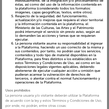
de las Culturas, las Artes y el Patrimonio podrá
interrumpir el servicio sin previo aviso, según así lo
demanden las acciones y tareas que se requieran
ejecutar.
La persona visitante asume su responsabilidad al ingresar
a la Plataforma, haciendo un uso correcto de la misma y
sus contenidos, por tanto, no podrán usar los servicios,
contenidos y todo tipo de material disponibles en la
Visor territorial
Plataforma, para fines distintos a los establecidos en
estos Términos y Condiciones de Uso, así como en las
disposiciones legales vigentes aplicables, debiendo
abstenerse de ejecutar cualquier acción u omisión que
Observa los distintos registros patrimoniales presentes en el
pudieran acarrear la vulneración de derechos de
territorio a través de un visor interactivo que te permitirá
terceros, o atentar contra el normal funcionamiento y
conocerlos según tu elección.
operaciones de la Plataforma.
Usos prohibidos
La persona usuaria y/o visitante deberán utilizar la Plataforma
de acuerdo con la ley y estos Términos y Condiciones de Uso,
por ende, no podrán, entre otras cosas:
Usar la Plataforma o su contenido para fines distintos de