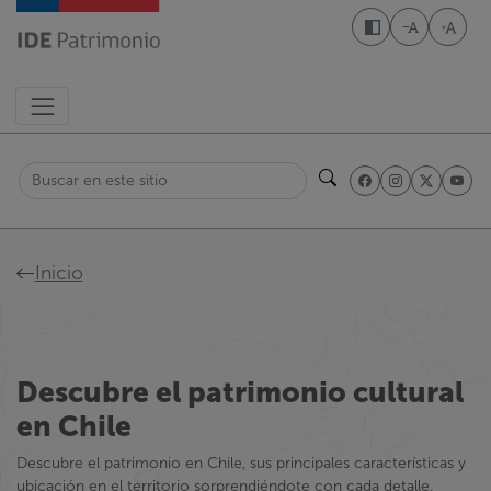
Pasar
al
Disminuir t
Aumen
contenido
principal
Buscar
Ruta
Inicio
de
navegación
Descubre el patrimonio cultural
en Chile
Descubre el patrimonio en Chile, sus principales características y
ubicación en el territorio sorprendiéndote con cada detalle.