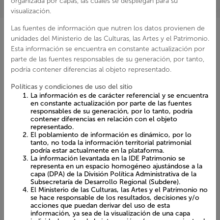
en constante actualización por parte de las fuentes
responsables de su generación, por lo tanto, podría
contener diferencias en relación con el objeto
representado.
Elige tu forma de explorar
El poblamiento de información es dinámico, por lo tanto,
no toda la información territorial patrimonial podría estar
actualmente en la plataforma.
La información levantada en la IDE Patrimonio se
representa en un espacio homogéneo ajustándose a la
capa (DPA) de la División Política Administrativa de la
Subsecretaría de Desarrollo Regional (Subdere).
El Ministerio de las Culturas, las Artes y el Patrimonio no
se hace responsable de los resultados, decisiones y/o
acciones que puedan derivar del uso de esta
Visor patrimonio cerca de mí
información, ya sea de la visualización de una capa
individualmente, de la integración y/o procesamiento de
éstas, así como del uso de la información contenida en
Podrás conocer cuáles patrimonios se encuentran cerca de
la plataforma (considerando todos los formatos:
una dirección, apoyando la creación de recorridos y
imágenes, capas geográficas, textos, entre otros).
circuitos patrimoniales y la exploración de nuestra cultura.
Respecto de la seguridad, del funcionamiento,
actualización y/o mejoras que requiera el visor territorial
y la información contenida en la plataforma, el Ministerio