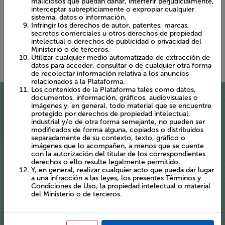
incumplimiento de estos Términos y Condiciones de
Uso o de las leyes.
Propagar o facilitar la propagación, de cualquier tipo de
Cada territorio en Chile presenta una diversidad patrimonial
virus, gusanos u otros programas informáticos
única, por lo que hemos construido un visor patrimonial por
maliciosos que puedan dañar, interferir perjudicialmente,
cada región, ¡te invitamos a descubrirla!
interceptar subrepticiamente o expropiar cualquier
sistema, datos o información.
Infringir los derechos de autor, patentes, marcas,
secretos comerciales u otros derechos de propiedad
intelectual o derechos de publicidad o privacidad del
Ministerio o de terceros.
Utilizar cualquier medio automatizado de extracción de
Quiénes somos
datos para acceder, consultar o de cualquier otra forma
de recolectar información relativa a los anuncios
relacionados a la Plataforma.
La puesta en marcha del Ministerio de las Culturas, las Artes
Los contenidos de la Plataforma tales como datos,
y el Patrimonio en 2018 a partir de la Ley 21.045, nos invita a
documentos, información, gráficos, audiovisuales o
una integración de los registros relacionados con el
imágenes y, en general, todo material que se encuentre
patrimonio cultural y natural, que se manifiesta en esta
protegido por derechos de propiedad intelectual,
plataforma digital a través del trabajo técnico de la Mesa IDE
industrial y/o de otra forma semejante, no pueden ser
modificados de forma alguna, copiados o distribuidos
Patrimonio, conformada actualmente por equipos tanto del