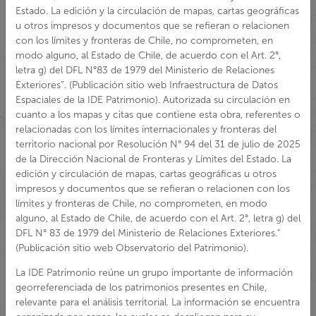
de la Dirección Nacional de Fronteras y Límites del Estado. La
edición y circulación de mapas, cartas geográficas u otros
impresos y documentos que se refieran o relacionen con los
límites y fronteras de Chile, no comprometen, en modo
alguno, al Estado de Chile, de acuerdo con el Art. 2°, letra g) del
DFL N° 83 de 1979 del Ministerio de Relaciones Exteriores."
(Publicación sitio web Observatorio del Patrimonio).
La IDE Patrimonio reúne un grupo importante de información
georreferenciada de los patrimonios presentes en Chile,
relevante para el análisis territorial. La información se encuentra
organizada por capas, las cuales se despliegan para su
visualización.
Las fuentes de información que nutren los datos provienen de
unidades del Ministerio de las Culturas, las Artes y el Patrimonio.
Errante
Esta información se encuentra en constante actualización por
parte de las fuentes responsables de su generación, por tanto,
podría contener diferencias al objeto representado.
Políticas y condiciones de uso del sitio
mostrar
La información es de carácter referencial y se encuentra