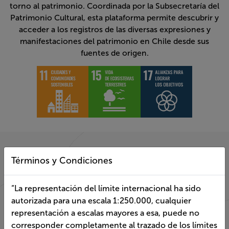
torno al patrimonio. Coordinada por la Subsecretaría del
Patrimonio Cultural, esta plataforma permite descubrir y
acceder a los registros de las diversas expresiones y
manifestaciones del patrimonio en Chile desde sus
fuentes de origen.
Términos y Condiciones
Descubre el patrimonio
cultural en Chile
“La representación del límite internacional ha sido
autorizada para una escala 1:250.000, cualquier
A través de sus visores, descubre el patrimonio en Chile,
representación a escalas mayores a esa, puede no
sus principales características y ubicación en el