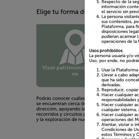
Respecto de la segu
información conteni
Elige tu forma de explorar
el servicio sin pre
La persona visitan
sus contenidos, por
Plataforma, para f
disposiciones lega
pudieran acarrear 
operaciones de la 
Usos prohibidos
La persona usuaria y/o vi
Uso, por ende, no podrán
Visor patrimonio cerca de
Usar la Plataforma
mí
Llevar a cabo adap
que ha sido conceb
derivadas.
Reproducir, copiar 
Hacer cualquier ac
Podrás conocer cuáles patrimonios
Observ
responsabilidades p
se encuentran cerca de una
patrim
Hacer cualquier ac
dirección, apoyando la creación de
territ
cualquier sistema,
recorridos y circuitos patrimoniales
intera
Hacer cualquier acc
y la exploración de nuestra cultura.
conoce
operaciones del Mi
Atentar, violar o i
Condiciones de Uso