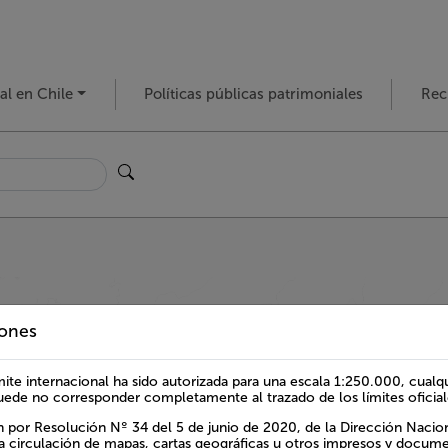
al en Chile
Políticas públicas patrimoniales
Rec
iones
ltural en Chile
mite internacional ha sido autorizada para una escala 1:250.000, cualqu
uede no corresponder completamente al trazado de los límites oficiale
acterísticas y ubicación en el territorio sorprendiéndote con cada detal
n por Resolución Nº 34 del 5 de junio de 2020, de la Dirección Naciona
la circulación de mapas, cartas geográficas u otros impresos y docume