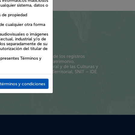
as informáticos maliciosos
cualquier sistema, datos o
s de propiedad
de cualquier otra forma
audiovisuales o imágenes
ctual, industrial y/o de
idos separadamente de su
orización del titular de
 invita a una integración de los registros
s presentes Términos y
jo técnico de la Mesa IDE Patrimonio,
ías del Patrimonio Cultural y de las Culturas y
Nacional de Información Territorial, SNIT – IDE
términos y condiciones