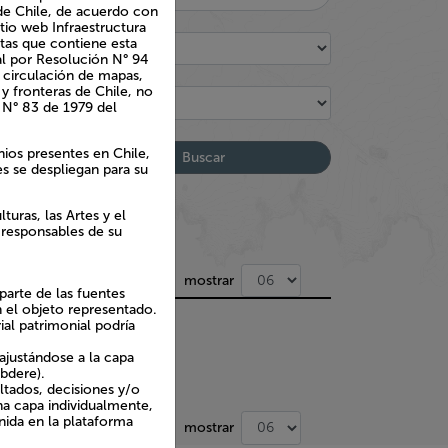
 Chile, de acuerdo con el
 web Infraestructura de
 que contiene esta obra,
 Resolución N° 94 del 31
ación de mapas, cartas
eras de Chile, no
N° 83 de 1979 del
os presentes en Chile,
s se despliegan para su
ras, las Artes y el
responsables de su
mostrar
parte de las fuentes
n el objeto representado.
ial patrimonial podría
ajustándose a la capa
ubdere).
ultados, decisiones y/o
na capa individualmente,
nida en la plataforma
mostrar