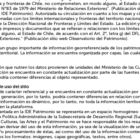
es y fronteras de Chile, no comprometen, en modo alguno, al Estado de
N°83 de 1979 del Ministerio de Relaciones Exteriores”. (Publicación sitio
E Patrimonio). Autorizada su circulación en cuanto a los mapas y citas
 con los límites internacionales y fronteras del territorio nacional por
rección Nacional de Fronteras y Límites del Estado. La edición y circul
sos y documentos que se refieran o relacionen con los límites y front
uno, al Estado de Chile, de acuerdo con el Art. 2°, letra g) del DFL 
Exteriores." (Publicación sitio web Observatorio del Patrimonio).
un grupo importante de información georreferenciada de los patrimoni
 territorial. La información se encuentra organizada por capas, las cuale
n que nutren los datos provienen de unidades del Ministerio de las Cultu
ción se encuentra en constante actualización por parte de las fuentes 
dría contener diferencias al objeto representado.
e uso del sitio
de carácter referencial y se encuentra en constante actualización por 
 generación, por lo tanto, podría contener diferencias en relación co
información es dinámico, por lo tanto, no toda la información territor
en la plataforma.
antada en la IDE Patrimonio se representa en un espacio homogéneo 
n Política Administrativa de la Subsecretaría de Desarrollo Regional (S
s Culturas, las Artes y el Patrimonio no se hace responsable de los res
n derivar del uso de esta información, ya sea de la visualización de u
y/o procesamiento de éstas, así como del uso de la información conte
s los formatos: imágenes, capas geográficas, textos, entre otros).