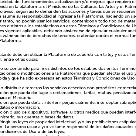
ridad, del funcionamiento, actualización y/o mejoras que requiera el vi
da en la plataforma, el Ministerio de las Culturas, las Artes y el Patr
vio aviso, según así lo demanden las acciones y tareas que se requieran
te asume su responsabilidad al ingresar a la Plataforma, haciendo un u
 tanto, no podrán usar los servicios, contenidos y todo tipo de materi
ines distintos a los establecidos en estos Términos y Condiciones de U
les vigentes aplicables, debiendo abstenerse de ejecutar cualquier ac
la vulneración de derechos de terceros, o atentar contra el normal f
Plataforma.
sitante deberán utilizar la Plataforma de acuerdo con la ley y estos Té
, entre otras cosas:
 o su contenido para fines distintos de los establecidos en los Términ
Visor territorial
Visor estadístico
taciones o modificaciones a la Plataforma que puedan afectar el uso y
ida y que ha sido expresada en estos Términos y Condiciones de Uso o
o distribuir a terceros los servicios descritos con propósitos comercia
ción que pueda dar lugar a reclamaciones, tarifas, multas, penalizacio
a los distintos registros
Con esta herramienta podrás
ara el Ministerio.
oniales presentes en el
conocer y comparar distintas
ción que pueda dañar, interferir perjudicialmente, interceptar subrept
orio a través de un visor
estadísticas de información
 datos o información.
ctivo que te permitirá
patrimonial actualizada e int
ión o uso de dispositivo, software, u otros medios que puedan interfer
rlos según tu elección.
visualizando en un panel inte
nisterio, sus cuentas o bases de datos.
datos a escala nacional, regio
nfringir las leyes de propiedad intelectual y/o las prohibiciones estipul
local.
. La persona usuaria y/o visitante responderá de los daños causados 