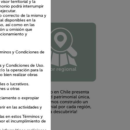
sor territorial y la
imonio podrá interrumpir
 ejecutar.
so correcto de la misma y
al disponibles en la
so, así como en las
ción u omisión que
uncionamiento y
rminos y Condiciones de
os y Condiciones de Uso.
Visor regional
/o la operación para la
 bien realizar obras
les o lucrativos.
nes u otras
Cada territorio en Chile presenta
una diversidad patrimonial única,
iciamente o expropiar
por lo que hemos construido un
egrada,
visor patrimonial por cada región,
ir en las actividades y
ractivo
¡te invitamos a descubrirla!
nal y
adas en estos Términos y
por el incumplimiento de