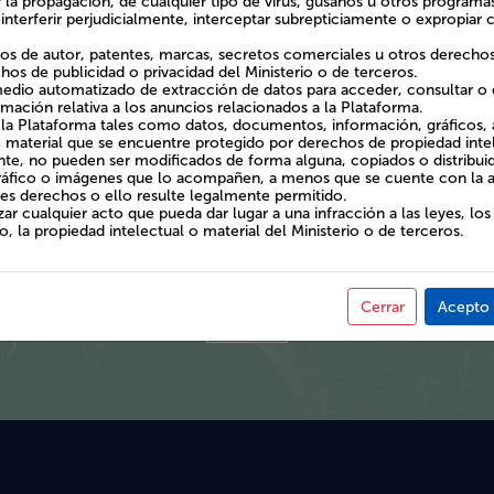
ondiciones de Uso o de las leyes.
ar la propagación, de cualquier tipo de virus, gusanos u otros program
interferir perjudicialmente, interceptar subrepticiamente o expropiar 
chos de autor, patentes, marcas, secretos comerciales u otros derecho
hos de publicidad o privacidad del Ministerio o de terceros.
 medio automatizado de extracción de datos para acceder, consultar o 
rmación relativa a los anuncios relacionados a la Plataforma.
la Plataforma tales como datos, documentos, información, gráficos, 
o material que se encuentre protegido por derechos de propiedad intele
te, no pueden ser modificados de forma alguna, copiados o distribu
ráfico o imágenes que lo acompañen, a menos que se cuente con la aut
es derechos o ello resulte legalmente permitido.
s, las Artes y el Patrimonio en 2018 a partir de la Ley 21.045, nos
izar cualquier acto que pueda dar lugar a una infracción a las leyes, lo
l, que se manifiesta en esta plataforma digital a través del traba
, la propiedad intelectual o material del Ministerio o de terceros.
rvicio Nacional del Patrimonio Cultural como de las subsecretar
iderando los lineamientos estratégicos entregados por el Sistema 
ón Patrimonial y Territorio.
Cerrar
Acepto 
Ver Mas