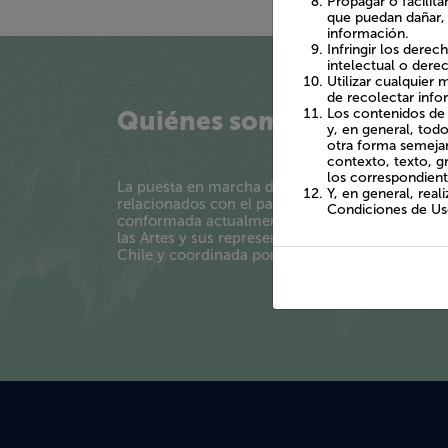
estos Términos y C
Propagar o facilit
que puedan dañar, 
información.
Infringir los dere
intelectual o derec
Utilizar cualquier
de recolectar info
Quiénes somos
Los contenidos de 
y, en general, tod
otra forma semejan
contexto, texto, g
los correspondient
La puesta en marcha del Ministerio de las Cultura
Y, en general, real
relacionados con el patrimonio cultural y natura
Condiciones de Uso
conformada actualmente por equipos tanto del Se
las Artes y sus representantes regionales, cons
Chile y coordinada por el departamento de Gesti