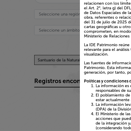
relacionen con los límit
Art. 2°, letra g) del DFL 
Datos Espaciales de la ID
referentes o relacionadas
de julio de 2025 de la Di
geográficas u otros impre
comprometen, en modo alg
Ministerio de Relaciones 
La IDE Patrimonio reúne 
relevante para el análisis
visualización.
Santuario de la Naturaleza
Limpiar todo
Las fuentes de informació
Patrimonio. Esta informa
generación, por tanto, po
Registros encontrados 0
Políticas y condiciones d
La información es 
responsables de su
El poblamiento de 
estar actualmente 
La información lev
(DPA) de la Divisió
El Ministerio de la
acciones que pueda
de la integración 
(considerando todo