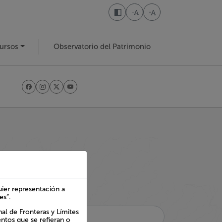
Disminuir tamaño de letra
Aumentar tamaño de l
ursos
Observatorio del Patrimonio
ier representación a
s”.
le.
l de Fronteras y Límites
ntos que se refieran o