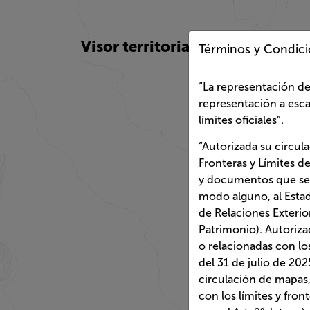
Visor territorial
Términos y Condic
“La representación del lí
escalas mayores a esa, p
“Autorizada su circulació