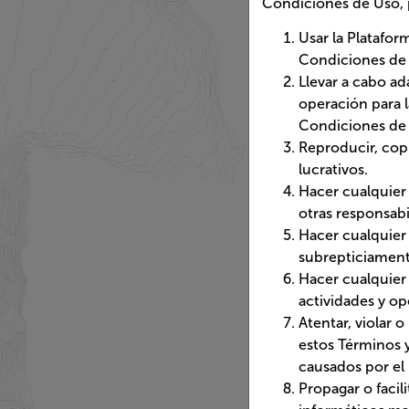
que ha sido conceb
derivadas.
Reproducir, copiar 
Hacer cualquier acc
responsabilidades p
Hacer cualquier ac
cualquier sistema,
Hacer cualquier acc
operaciones del Min
Atentar, violar o i
Condiciones de Uso
estos Términos y C
Propagar o facilita
que puedan dañar, i
información.
Infringir los dere
o derechos de publi
Utilizar cualquier
de recolectar infor
Los contenidos de 
y, en general, todo