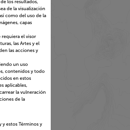
justándose a la capa
dere).
tados, decisiones y/o
a capa individualmente,
ida en la plataforma
or territorial y la
onio podrá interrumpir el
cutar.
o correcto de la misma y
l disponibles en la
o, así como en las
ión u omisión que
ncionamiento y
rminos y Condiciones de
s y Condiciones de Uso.
o la operación para la