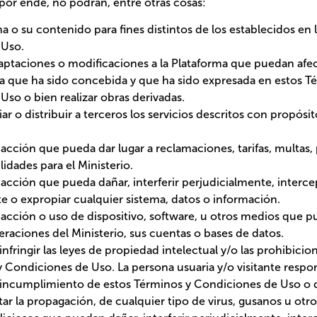
ida y que ha sido expresada en estos Términos y Condiciones de Uso o
o distribuir a terceros los servicios descritos con propósitos comercial
ión que pueda dar lugar a reclamaciones, tarifas, multas, penalizacion
ara el Ministerio.
ción que pueda dañar, interferir perjudicialmente, interceptar subrept
 datos o información.
ión o uso de dispositivo, software, u otros medios que puedan interferi
isterio, sus cuentas o bases de datos.
nfringir las leyes de propiedad intelectual y/o las prohibiciones estipula
. La persona usuaria y/o visitante responderá de los daños causados 
ondiciones de Uso o de las leyes.
r la propagación, de cualquier tipo de virus, gusanos u otros programas
nterferir perjudicialmente, interceptar subrepticiamente o expropiar c
chos de autor, patentes, marcas, secretos comerciales u otros derechos
cidad o privacidad del Ministerio o de terceros.
 medio automatizado de extracción de datos para acceder, consultar o 
mación relativa a los anuncios relacionados a la Plataforma.
la Plataforma tales como datos, documentos, información, gráficos, a
 material que se encuentre protegido por derechos de propiedad intelec