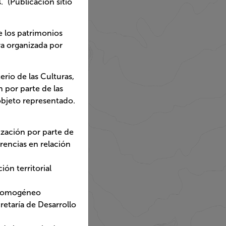
ntos que se refieran o
 Chile, de acuerdo con el
 web Infraestructura de
 que contiene esta obra,
 Resolución N° 94 del 31
ación de mapas, cartas
eras de Chile, no
N° 83 de 1979 del
os presentes en Chile,
s se despliegan para su
ras, las Artes y el
responsables de su
arte de las fuentes
 el objeto representado.
l patrimonial podría estar