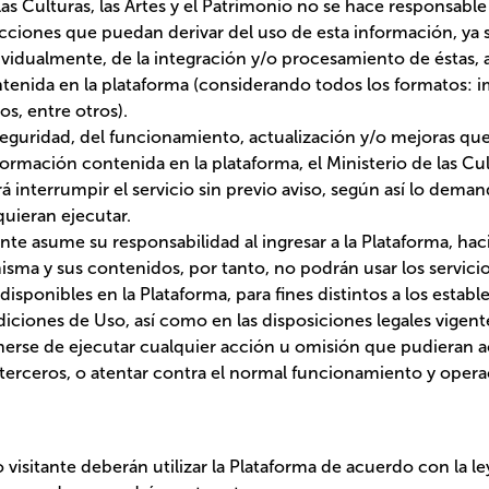
antada en la IDE Patrimonio se representa en un espacio homogéneo a
n Política Administrativa de la Subsecretaría de Desarrollo Regional (Sub
s Culturas, las Artes y el Patrimonio no se hace responsable de los resul
n derivar del uso de esta información, ya sea de la visualización de un
y/o procesamiento de éstas, así como del uso de la información conten
s los formatos: imágenes, capas geográficas, textos, entre otros).
ridad, del funcionamiento, actualización y/o mejoras que requiera el vis
da en la plataforma, el Ministerio de las Culturas, las Artes y el Patrim
 aviso, según así lo demanden las acciones y tareas que se requieran eje
te asume su responsabilidad al ingresar a la Plataforma, haciendo un us
 tanto, no podrán usar los servicios, contenidos y todo tipo de materia
nes distintos a los establecidos en estos Términos y Condiciones de Us
les vigentes aplicables, debiendo abstenerse de ejecutar cualquier acc
la vulneración de derechos de terceros, o atentar contra el normal fu
Plataforma.
sitante deberán utilizar la Plataforma de acuerdo con la ley y estos Té
, entre otras cosas:
 o su contenido para fines distintos de los establecidos en los Término
taciones o modificaciones a la Plataforma que puedan afectar el uso y/