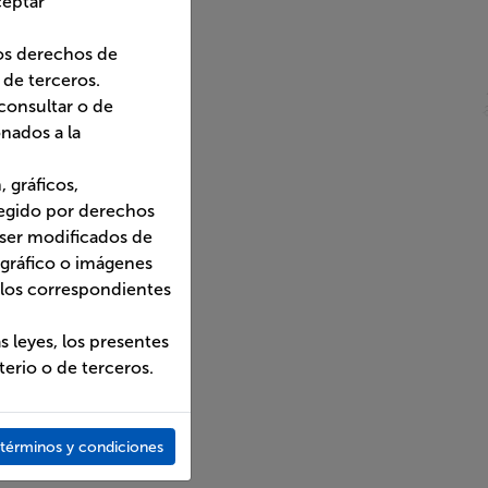
dos separadamente de su
orización del titular de
 presentes Términos y
términos y condiciones