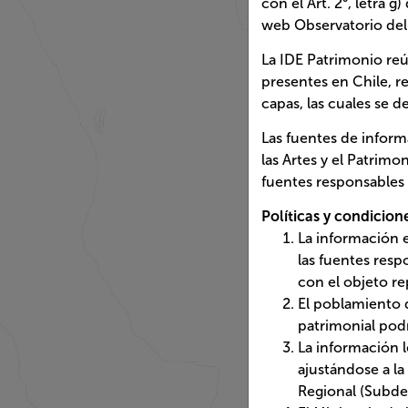
del Estado. La edición y 
relacionen con los límit
Art. 2°, letra g) del DFL 
Datos Espaciales de la ID
referentes o relacionadas
de julio de 2025 de la Di
geográficas u otros impre
comprometen, en modo alg
Ministerio de Relaciones 
La IDE Patrimonio reúne 
relevante para el análisis
visualización.
Las fuentes de informació
Patrimonio. Esta informa
generación, por tanto, po
Políticas y condiciones d
La información es 
responsables de su
El poblamiento de i
actualmente en la 