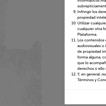
otra forma semejan
contexto, texto, g
los correspondient
Y, en general, real
Condiciones de Uso,