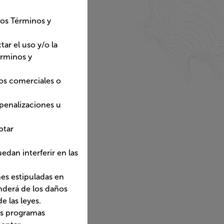
 bien realizar obras
es o lucrativos.
es u otras
iciamente o expropiar
r en las actividades y
das en estos Términos y
por el incumplimiento de
 informáticos maliciosos
ualquier sistema, datos o
 de propiedad intelectual
de cualquier otra forma
udiovisuales o imágenes
tual, industrial y/o de