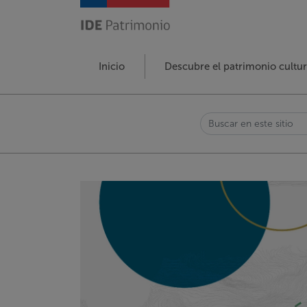
Pasar
al
contenido
principal
Navegación
Inicio
Descubre el patrimonio cultur
principal
Buscar