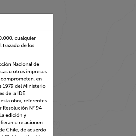
ier representación a
s”.
l de Fronteras y Límites