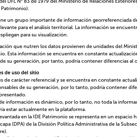
la circulación de mapas, cartas geográficas u otros impresos y docume
es y fronteras de Chile, no comprometen, en modo alguno, al Estado de
N°83 de 1979 del Ministerio de Relaciones Exteriores”. (Publicación sitio
E Patrimonio). Autorizada su circulación en cuanto a los mapas y citas
 con los límites internacionales y fronteras del territorio nacional por
rección Nacional de Fronteras y Límites del Estado. La edición y circul
sos y documentos que se refieran o relacionen con los límites y front
uno, al Estado de Chile, de acuerdo con el Art. 2°, letra g) del DFL 
Exteriores." (Publicación sitio web Observatorio del Patrimonio).
un grupo importante de información georreferenciada de los patrimoni
 territorial. La información se encuentra organizada por capas, las cuale
n que nutren los datos provienen de unidades del Ministerio de las Cultu
ción se encuentra en constante actualización por parte de las fuentes 
dría contener diferencias al objeto representado.
e uso del sitio
de carácter referencial y se encuentra en constante actualización por p
 generación, por lo tanto, podría contener diferencias en relación con
nformación es dinámico, por lo tanto, no toda la información territoria
plataforma.