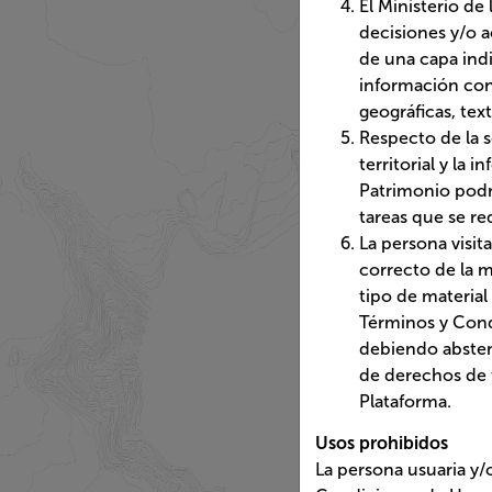
La información lev
(DPA) de la Divisió
El Ministerio de la
acciones que pueda
de la integración 
(considerando todo
Respecto de la segu
información conteni
servicio sin previo
La persona visitan
sus contenidos, por
Plataforma, para fi
disposiciones lega
pudieran acarrear 
operaciones de la 
Usos prohibidos
La persona usuaria y/o vi
Uso, por ende, no podrán
Usar la Plataforma
Llevar a cabo adap