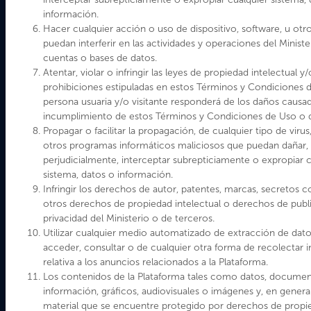
información.
Hacer cualquier acción o uso de dispositivo, software, u ot
puedan interferir en las actividades y operaciones del Ministe
cuentas o bases de datos.
Atentar, violar o infringir las leyes de propiedad intelectual y/
prohibiciones estipuladas en estos Términos y Condiciones 
persona usuaria y/o visitante responderá de los daños causa
incumplimiento de estos Términos y Condiciones de Uso o de
Propagar o facilitar la propagación, de cualquier tipo de viru
otros programas informáticos maliciosos que puedan dañar, i
perjudicialmente, interceptar subrepticiamente o expropiar c
Ministerio de las Culturas, las Artes y el Patrimonio
sistema, datos o información.
Gobierno de Chile
Infringir los derechos de autor, patentes, marcas, secretos 
Dirección Valparaíso: Plaza Sotomayor 233. Teléfono: (32)
otros derechos de propiedad intelectual o derechos de publ
2326400
privacidad del Ministerio o de terceros.
Dirección Santiago: Paseo Ahumada 48, Pisos 4, 5, 6, 7, 8 y 11.
Utilizar cualquier medio automatizado de extracción de dato
Teléfonos: 226189000 - 226189001
acceder, consultar o de cualquier otra forma de recolectar 
Formulario de atención ciudadana Subsecretaría de las Culturas y
relativa a los anuncios relacionados a la Plataforma.
las Artes
Los contenidos de la Plataforma tales como datos, documen
Formulario de atención ciudadana Servicio Nacional del
información, gráficos, audiovisuales o imágenes y, en genera
Patrimonio Cultural
material que se encuentre protegido por derechos de propi
Política de Privacidad