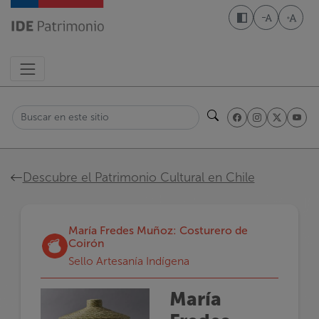
Pasar
al
Disminuir t
Aumen
contenido
principal
Buscar
Ruta
Descubre el Patrimonio Cultural en Chile
de
navegación
María Fredes Muñoz: Costurero de
Coirón
Sello Artesanía Indígena
María