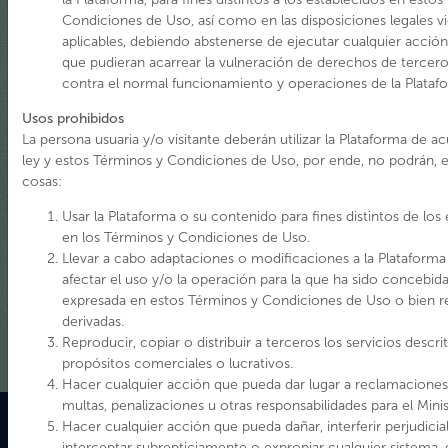
La puesta en marcha del Ministerio de las Culturas, las Artes
Condiciones de Uso, así como en las disposiciones legales v
aplicables, debiendo abstenerse de ejecutar cualquier acció
y el Patrimonio en 2018 a partir de la Ley 21.045, nos invita a
que pudieran acarrear la vulneración de derechos de tercero
una integración de los registros relacionados con el
contra el normal funcionamiento y operaciones de la Plataf
patrimonio cultural y natural, que se manifiesta en esta
plataforma digital a través del trabajo técnico de la Mesa IDE
Usos prohibidos
Patrimonio, conformada actualmente por equipos tanto del
La persona usuaria y/o visitante deberán utilizar la Plataforma de a
Servicio Nacional del Patrimonio Cultural como de las
ley y estos Términos y Condiciones de Uso, por ende, no podrán, e
subsecretarías del Patrimonio Cultural y de las Culturas y las
cosas:
Artes y sus representantes regionales, considerando los
Usar la Plataforma o su contenido para fines distintos de los
lineamientos estratégicos entregados por el Sistema Nacional
en los Términos y Condiciones de Uso.
de Información Territorial, SNIT – IDE Chile y coordinada por
Llevar a cabo adaptaciones o modificaciones a la Plataform
el departamento de Gestión Patrimonial y Territorio.
afectar el uso y/o la operación para la que ha sido concebid
expresada en estos Términos y Condiciones de Uso o bien re
Ver Mas
derivadas.
Reproducir, copiar o distribuir a terceros los servicios descr
propósitos comerciales o lucrativos.
Hacer cualquier acción que pueda dar lugar a reclamaciones, 
multas, penalizaciones u otras responsabilidades para el Minis
Hacer cualquier acción que pueda dañar, interferir perjudici
interceptar subrepticiamente o expropiar cualquier sistema, 