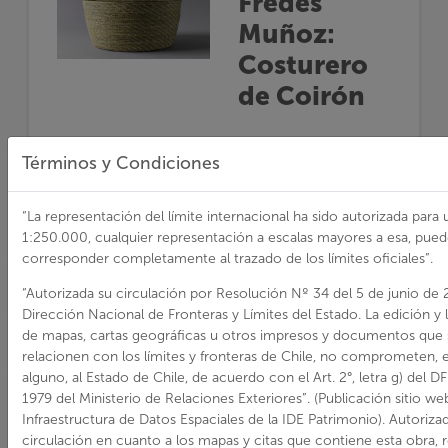
Fredes
Muñoz:
Costurero
de Coirón
FICHA TÉCNICA
Términos y Condiciones
Región:
Maule
“La representación del límite internacional ha sido autorizada para 
Provincia:
Curicó
1:250.000, cualquier representación a escalas mayores a esa, pue
Comuna:
Vichuquén
corresponder completamente al trazado de los límites oficiales”.
Año:
2019
“Autorizada su circulación por Resolución Nº 34 del 5 de junio de 
Obra:
Costurero de
Dirección Nacional de Fronteras y Límites del Estado. La edición y l
Coirón
de mapas, cartas geográficas u otros impresos y documentos que s
relacionen con los límites y fronteras de Chile, no comprometen,
Pueblo:
Mapuche
alguno, al Estado de Chile, de acuerdo con el Art. 2°, letra g) del 
Rubro:
Cestería
1979 del Ministerio de Relaciones Exteriores”. (Publicación sitio we
Infraestructura de Datos Espaciales de la IDE Patrimonio). Autoriza
Web Sello:
circulación en cuanto a los mapas y citas que contiene esta obra, 