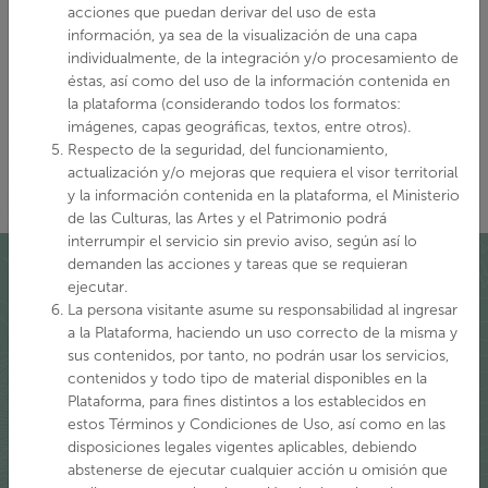
acciones que puedan derivar del uso de esta
información, ya sea de la visualización de una capa
individualmente, de la integración y/o procesamiento de
éstas, así como del uso de la información contenida en
la plataforma (considerando todos los formatos:
imágenes, capas geográficas, textos, entre otros).
Respecto de la seguridad, del funcionamiento,
actualización y/o mejoras que requiera el visor territorial
y la información contenida en la plataforma, el Ministerio
de las Culturas, las Artes y el Patrimonio podrá
interrumpir el servicio sin previo aviso, según así lo
demanden las acciones y tareas que se requieran
ejecutar.
La persona visitante asume su responsabilidad al ingresar
Quiénes somos
a la Plataforma, haciendo un uso correcto de la misma y
sus contenidos, por tanto, no podrán usar los servicios,
contenidos y todo tipo de material disponibles en la
La puesta en marcha del Ministerio de las Culturas, las Artes
Plataforma, para fines distintos a los establecidos en
estos Términos y Condiciones de Uso, así como en las
y el Patrimonio en 2018 a partir de la Ley 21.045, nos invita a
disposiciones legales vigentes aplicables, debiendo
una integración de los registros relacionados con el
abstenerse de ejecutar cualquier acción u omisión que
patrimonio cultural y natural, que se manifiesta en esta