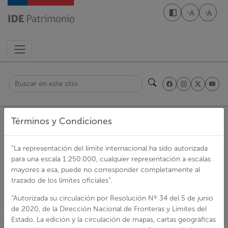
Pasar
al
Disminuir t
Aumen
contenido
principal
Buscar
Ruta
Términos y Condiciones
Descubre el Patrimonio Cultural en Chile
de
navegación
“La representación del límite internacional ha sido autorizada
para una escala 1:250.000, cualquier representación a escalas
Sitio Arqueológico: PT2152
mayores a esa, puede no corresponder completamente al
Monumentos arqueológicos
trazado de los límites oficiales”.
“Autorizada su circulación por Resolución Nº 34 del 5 de junio
Sitio
de 2020, de la Dirección Nacional de Fronteras y Límites del
Arqueológico:
Estado. La edición y la circulación de mapas, cartas geográficas