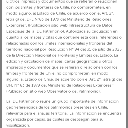
u otros impresos y documentos que se refieran o relacionen
PT2152
con los límites y fronteras de Chile, no comprometen, en
modo alguno, al Estado de Chile, de acuerdo con el Art. 2°,
letra g) del DFL N°83 de 1979 del Ministerio de Relaciones
FICHA TÉCNICA
Exteriores”. (Publicación sitio web Infraestructura de Datos
Espaciales de la IDE Patrimonio). Autorizada su circulación en
Región:
Tarapacá
cuanto a los mapas y citas que contiene esta obra, referentes o
Provincia:
Tamarugal
relacionadas con los límites internacionales y fronteras del
territorio nacional por Resolución N° 94 del 31 de julio de 2025
Comuna:
Huara
de la Dirección Nacional de Fronteras y Límites del Estado. La
Categoría
edición y circulación de mapas, cartas geográficas u otros
monumento
impresos y documentos que se refieran o relacionen con los
arqueológico:
Sitio
límites y fronteras de Chile, no comprometen, en modo
Arqueológico
alguno, al Estado de Chile, de acuerdo con el Art. 2°, letra g) del
DFL N° 83 de 1979 del Ministerio de Relaciones Exteriores."
Tipología funcional
(Publicación sitio web Observatorio del Patrimonio).
preponderante:
Sin
información / No
La IDE Patrimonio reúne un grupo importante de información
determinado
georreferenciada de los patrimonios presentes en Chile,
relevante para el análisis territorial. La información se encuentra
organizada por capas, las cuales se despliegan para su
visualización.