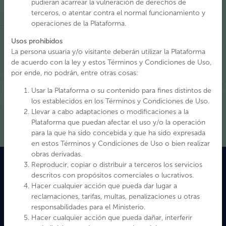
pudieran acarrear la vulneración de derechos de
plataforma digital a través del trabajo técnico de la Mesa IDE
terceros, o atentar contra el normal funcionamiento y
Patrimonio, conformada actualmente por equipos tanto del
operaciones de la Plataforma.
Servicio Nacional del Patrimonio Cultural como de las
subsecretarías del Patrimonio Cultural y de las Culturas y las
Usos prohibidos
Artes y sus representantes regionales, considerando los
La persona usuaria y/o visitante deberán utilizar la Plataforma
lineamientos estratégicos entregados por el Sistema Nacional
de acuerdo con la ley y estos Términos y Condiciones de Uso,
de Información Territorial, SNIT – IDE Chile y coordinada por
por ende, no podrán, entre otras cosas:
el departamento de Gestión Patrimonial y Territorio.
Usar la Plataforma o su contenido para fines distintos de
los establecidos en los Términos y Condiciones de Uso.
Ver Mas
Llevar a cabo adaptaciones o modificaciones a la
Plataforma que puedan afectar el uso y/o la operación
para la que ha sido concebida y que ha sido expresada
en estos Términos y Condiciones de Uso o bien realizar
obras derivadas.
Reproducir, copiar o distribuir a terceros los servicios
descritos con propósitos comerciales o lucrativos.
Hacer cualquier acción que pueda dar lugar a
reclamaciones, tarifas, multas, penalizaciones u otras
responsabilidades para el Ministerio.
Hacer cualquier acción que pueda dañar, interferir