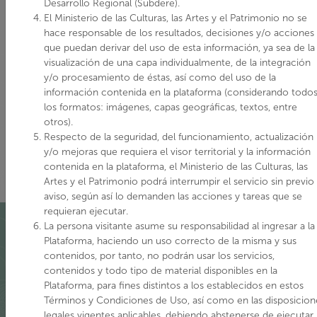
Desarrollo Regional (Subdere).
El Ministerio de las Culturas, las Artes y el Patrimonio no se
hace responsable de los resultados, decisiones y/o acciones
que puedan derivar del uso de esta información, ya sea de la
visualización de una capa individualmente, de la integración
y/o procesamiento de éstas, así como del uso de la
información contenida en la plataforma (considerando todo
los formatos: imágenes, capas geográficas, textos, entre
otros).
Respecto de la seguridad, del funcionamiento, actualización
y/o mejoras que requiera el visor territorial y la información
contenida en la plataforma, el Ministerio de las Culturas, las
Artes y el Patrimonio podrá interrumpir el servicio sin previo
aviso, según así lo demanden las acciones y tareas que se
requieran ejecutar.
La persona visitante asume su responsabilidad al ingresar a la
Plataforma, haciendo un uso correcto de la misma y sus
contenidos, por tanto, no podrán usar los servicios,
Quiénes somos
contenidos y todo tipo de material disponibles en la
Plataforma, para fines distintos a los establecidos en estos
Términos y Condiciones de Uso, así como en las disposicion
La puesta en marcha del Ministerio de las Culturas, las Artes
legales vigentes aplicables, debiendo abstenerse de ejecutar