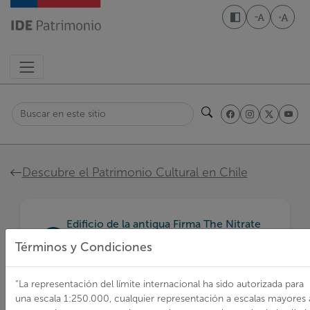
Pasar
al
Disminuir t
Aumen
contenido
principal
Buscar
Ruta
Descubre el Patrimonio Cultural en Chile
de
navegación
Edificio de la antigua Firma The Nitrate
Agencies Limited
Términos y Condiciones
Monumentos históricos
“La representación del límite internacional ha sido autorizada para
Edificio de
una escala 1:250.000, cualquier representación a escalas mayores 