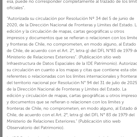
la antigua
esa, puede no corresponder completamente al trazado de los lími
oficiales”.
Firma The
Nitrate
“Autorizada su circulación por Resolución Nº 34 del 5 de junio de
2020, de la Dirección Nacional de Fronteras y Límites del Estado. L
Agencies
edición y la circulación de mapas, cartas geográficas u otros
Limited
impresos y documentos que se refieran o relacionen con los límit
y fronteras de Chile, no comprometen, en modo alguno, al Estado
de Chile, de acuerdo con el Art. 2°, letra g) del DFL N°83 de 1979 d
Ministerio de Relaciones Exteriores”. (Publicación sitio web
FICHA TÉCNICA
Infraestructura de Datos Espaciales de la IDE Patrimonio). Autoriza
Región:
Tarapacá
su circulación en cuanto a los mapas y citas que contiene esta obr
referentes o relacionadas con los límites internacionales y frontera
Provincia:
Iquique
del territorio nacional por Resolución N° 94 del 31 de julio de 202
Comuna:
Iquique
de la Dirección Nacional de Fronteras y Límites del Estado. La
edición y circulación de mapas, cartas geográficas u otros impreso
Número de decreto:
y documentos que se refieran o relacionen con los límites y
505
fronteras de Chile, no comprometen, en modo alguno, al Estado d
Fecha de decreto:
Chile, de acuerdo con el Art. 2°, letra g) del DFL N° 83 de 1979 del
25/10/1994
Ministerio de Relaciones Exteriores." (Publicación sitio web
Observatorio del Patrimonio).
Web:
https://www.monumentos.go