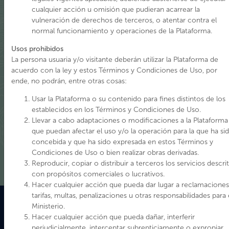
y el Patrimonio en 2018 a partir de la Ley 21.045, nos invita a
cualquier acción u omisión que pudieran acarrear la
una integración de los registros relacionados con el
vulneración de derechos de terceros, o atentar contra el
patrimonio cultural y natural, que se manifiesta en esta
normal funcionamiento y operaciones de la Plataforma.
plataforma digital a través del trabajo técnico de la Mesa IDE
Usos prohibidos
Patrimonio, conformada actualmente por equipos tanto del
La persona usuaria y/o visitante deberán utilizar la Plataforma de
Servicio Nacional del Patrimonio Cultural como de las
acuerdo con la ley y estos Términos y Condiciones de Uso, por
subsecretarías del Patrimonio Cultural y de las Culturas y las
ende, no podrán, entre otras cosas:
Artes y sus representantes regionales, considerando los
lineamientos estratégicos entregados por el Sistema Nacional
Usar la Plataforma o su contenido para fines distintos de los
de Información Territorial, SNIT – IDE Chile y coordinada por
establecidos en los Términos y Condiciones de Uso.
el departamento de Gestión Patrimonial y Territorio.
Llevar a cabo adaptaciones o modificaciones a la Plataforma
que puedan afectar el uso y/o la operación para la que ha si
Ver Mas
concebida y que ha sido expresada en estos Términos y
Condiciones de Uso o bien realizar obras derivadas.
Reproducir, copiar o distribuir a terceros los servicios descri
con propósitos comerciales o lucrativos.
Hacer cualquier acción que pueda dar lugar a reclamaciones
tarifas, multas, penalizaciones u otras responsabilidades para 
Ministerio.
Hacer cualquier acción que pueda dañar, interferir
perjudicialmente, interceptar subrepticiamente o expropiar