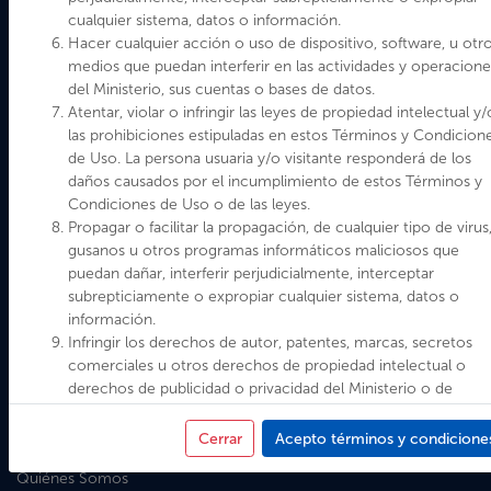
cualquier sistema, datos o información.
Hacer cualquier acción o uso de dispositivo, software, u otr
medios que puedan interferir en las actividades y operacione
del Ministerio, sus cuentas o bases de datos.
Atentar, violar o infringir las leyes de propiedad intelectual y/
las prohibiciones estipuladas en estos Términos y Condicion
de Uso. La persona usuaria y/o visitante responderá de los
daños causados por el incumplimiento de estos Términos y
Condiciones de Uso o de las leyes.
Ministerio de las Culturas, las Artes y el Patrimonio
Propagar o facilitar la propagación, de cualquier tipo de virus
Gobierno de Chile
gusanos u otros programas informáticos maliciosos que
Dirección Valparaíso: Plaza Sotomayor 233. Teléfono: (32)
puedan dañar, interferir perjudicialmente, interceptar
2326400
subrepticiamente o expropiar cualquier sistema, datos o
Dirección Santiago: Paseo Ahumada 48, Pisos 4, 5, 6, 7, 8 y 11.
información.
Teléfonos: 226189000 - 226189001
Infringir los derechos de autor, patentes, marcas, secretos
Formulario de atención ciudadana Subsecretaría de las Culturas y
comerciales u otros derechos de propiedad intelectual o
las Artes
derechos de publicidad o privacidad del Ministerio o de
Formulario de atención ciudadana Servicio Nacional del
terceros.
Patrimonio Cultural
Utilizar cualquier medio automatizado de extracción de dat
Cerrar
Acepto términos y condicione
Política de Privacidad
para acceder, consultar o de cualquier otra forma de
Quiénes Somos
recolectar información relativa a los anuncios relacionados a