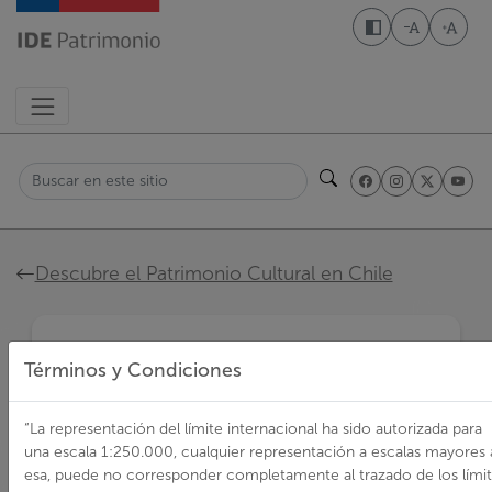
Pasar
al
Disminuir t
Aumen
contenido
principal
Buscar
Ruta
Descubre el Patrimonio Cultural en Chile
de
navegación
Iglesia de Usmagama
Términos y Condiciones
Monumentos históricos
“La representación del límite internacional ha sido autorizada para
Iglesia de
una escala 1:250.000, cualquier representación a escalas mayores 
Usmagama
esa, puede no corresponder completamente al trazado de los lími