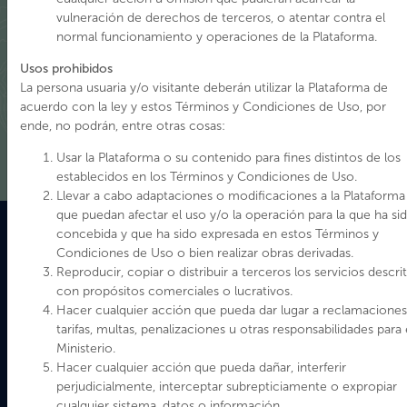
subsecretarías del Patrimonio Cultural y de las Culturas y las
vulneración de derechos de terceros, o atentar contra el
Artes y sus representantes regionales, considerando los
normal funcionamiento y operaciones de la Plataforma.
lineamientos estratégicos entregados por el Sistema Nacional
de Información Territorial, SNIT – IDE Chile y coordinada por
Usos prohibidos
el departamento de Gestión Patrimonial y Territorio.
La persona usuaria y/o visitante deberán utilizar la Plataforma de
acuerdo con la ley y estos Términos y Condiciones de Uso, por
Ver Mas
ende, no podrán, entre otras cosas:
Usar la Plataforma o su contenido para fines distintos de los
establecidos en los Términos y Condiciones de Uso.
Llevar a cabo adaptaciones o modificaciones a la Plataforma
que puedan afectar el uso y/o la operación para la que ha si
concebida y que ha sido expresada en estos Términos y
Condiciones de Uso o bien realizar obras derivadas.
Reproducir, copiar o distribuir a terceros los servicios descri
con propósitos comerciales o lucrativos.
Hacer cualquier acción que pueda dar lugar a reclamaciones
tarifas, multas, penalizaciones u otras responsabilidades para 
Ministerio.
Hacer cualquier acción que pueda dañar, interferir
perjudicialmente, interceptar subrepticiamente o expropiar
cualquier sistema, datos o información.