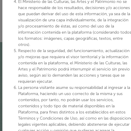
El Ministerio de las Culturas, las Artes y el Patrimonio no se
hace responsable de los resultados, decisiones y/o acciones
que puedan derivar del uso de esta información, ya sea de la
visualización de una capa individualmente, de la integración
y/o procesamiento de éstas, así como del uso de la
información contenida en la plataforma (considerando todo
los formatos: imágenes, capas geográficas, textos, entre
otros).
Respecto de la seguridad, del funcionamiento, actualización
y/o mejoras que requiera el visor territorial y la información
contenida en la plataforma, el Ministerio de las Culturas, las
Quiénes somos
Artes y el Patrimonio podrá interrumpir el servicio sin previo
aviso, según así lo demanden las acciones y tareas que se
requieran ejecutar.
La puesta en marcha del Ministerio de las Culturas, las Artes
La persona visitante asume su responsabilidad al ingresar a la
y el Patrimonio en 2018 a partir de la Ley 21.045, nos invita a
Plataforma, haciendo un uso correcto de la misma y sus
contenidos, por tanto, no podrán usar los servicios,
una integración de los registros relacionados con el
contenidos y todo tipo de material disponibles en la
patrimonio cultural y natural, que se manifiesta en esta
Plataforma, para fines distintos a los establecidos en estos
plataforma digital a través del trabajo técnico de la Mesa IDE
Términos y Condiciones de Uso, así como en las disposicion
Patrimonio, conformada actualmente por equipos tanto del
legales vigentes aplicables, debiendo abstenerse de ejecutar
Servicio Nacional del Patrimonio Cultural como de las
cualquier acción u omisión que pudieran acarrear la