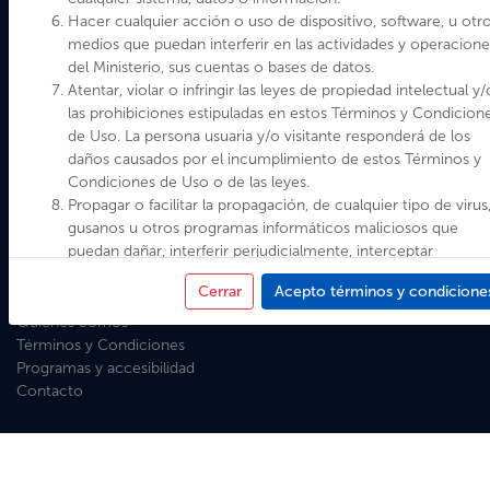
Hacer cualquier acción o uso de dispositivo, software, u otr
medios que puedan interferir en las actividades y operacione
del Ministerio, sus cuentas o bases de datos.
Ministerio de las Culturas, las Artes y el Patrimonio
Atentar, violar o infringir las leyes de propiedad intelectual y/
Gobierno de Chile
las prohibiciones estipuladas en estos Términos y Condicion
Dirección Valparaíso: Plaza Sotomayor 233. Teléfono: (32)
de Uso. La persona usuaria y/o visitante responderá de los
2326400
daños causados por el incumplimiento de estos Términos y
Dirección Santiago: Paseo Ahumada 48, Pisos 4, 5, 6, 7, 8 y 11.
Condiciones de Uso o de las leyes.
Teléfonos: 226189000 - 226189001
Propagar o facilitar la propagación, de cualquier tipo de virus
Formulario de atención ciudadana Subsecretaría de las Culturas y
gusanos u otros programas informáticos maliciosos que
las Artes
puedan dañar, interferir perjudicialmente, interceptar
Formulario de atención ciudadana Servicio Nacional del
subrepticiamente o expropiar cualquier sistema, datos o
Patrimonio Cultural
Cerrar
Acepto términos y condicione
información.
Política de Privacidad
Infringir los derechos de autor, patentes, marcas, secretos
Quiénes Somos
comerciales u otros derechos de propiedad intelectual o
Términos y Condiciones
derechos de publicidad o privacidad del Ministerio o de
Programas y accesibilidad
terceros.
Contacto
Utilizar cualquier medio automatizado de extracción de dat
para acceder, consultar o de cualquier otra forma de
recolectar información relativa a los anuncios relacionados a
Plataforma.