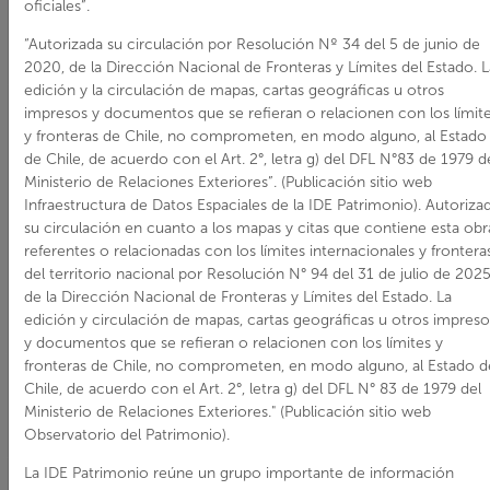
oficiales”.
“Autorizada su circulación por Resolución Nº 34 del 5 de junio de
FICHA TÉCNICA
2020, de la Dirección Nacional de Fronteras y Límites del Estado. L
Región:
Tarapacá
edición y la circulación de mapas, cartas geográficas u otros
impresos y documentos que se refieran o relacionen con los límit
Provincia:
Tamarugal
y fronteras de Chile, no comprometen, en modo alguno, al Estado
Comuna:
Huara
de Chile, de acuerdo con el Art. 2°, letra g) del DFL N°83 de 1979 d
Ministerio de Relaciones Exteriores”. (Publicación sitio web
Número de decreto:
Infraestructura de Datos Espaciales de la IDE Patrimonio). Autoriza
5705
su circulación en cuanto a los mapas y citas que contiene esta obr
Fecha de decreto:
referentes o relacionadas con los límites internacionales y frontera
03/08/1953
del territorio nacional por Resolución N° 94 del 31 de julio de 202
de la Dirección Nacional de Fronteras y Límites del Estado. La
Web:
edición y circulación de mapas, cartas geográficas u otros impreso
https://www.monumentos.go
y documentos que se refieran o relacionen con los límites y
fronteras de Chile, no comprometen, en modo alguno, al Estado d
Chile, de acuerdo con el Art. 2°, letra g) del DFL N° 83 de 1979 del
Ministerio de Relaciones Exteriores." (Publicación sitio web
Observatorio del Patrimonio).
La IDE Patrimonio reúne un grupo importante de información