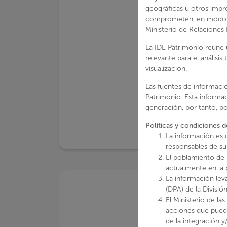
geográficas u otros impre
comprometen, en modo alg
Ministerio de Relaciones 
La IDE Patrimonio reúne 
relevante para el análisis
visualización.
Las fuentes de informació
Patrimonio. Esta informa
generación, por tanto, po
Políticas y condiciones d
La información es 
responsables de su
El poblamiento de i
actualmente en la 
La información lev
(DPA) de la Divisió
El Ministerio de la
acciones que pueda
de la integración 