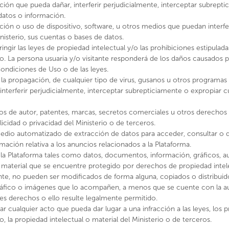
ción que pueda dañar, interferir perjudicialmente, interceptar subrept
 datos o información.
ión o uso de dispositivo, software, u otros medios que puedan interferi
isterio, sus cuentas o bases de datos.
nfringir las leyes de propiedad intelectual y/o las prohibiciones estipula
. La persona usuaria y/o visitante responderá de los daños causados 
ondiciones de Uso o de las leyes.
r la propagación, de cualquier tipo de virus, gusanos u otros programas
nterferir perjudicialmente, interceptar subrepticiamente o expropiar c
chos de autor, patentes, marcas, secretos comerciales u otros derechos
cidad o privacidad del Ministerio o de terceros.
, las Artes y el Patrimonio en 2018 a partir de la Ley 21.045, nos i
 medio automatizado de extracción de datos para acceder, consultar o 
, que se manifiesta en esta plataforma digital a través del trabaj
mación relativa a los anuncios relacionados a la Plataforma.
nal del Patrimonio Cultural como de las subsecretarías del Patrimon
la Plataforma tales como datos, documentos, información, gráficos, a
amientos estratégicos entregados por el Sistema Nacional de Infor
 material que se encuentre protegido por derechos de propiedad intelec
itorio.
te, no pueden ser modificados de forma alguna, copiados o distribui
ráfico o imágenes que lo acompañen, a menos que se cuente con la aut
Ver Mas
es derechos o ello resulte legalmente permitido.
izar cualquier acto que pueda dar lugar a una infracción a las leyes, los
 la propiedad intelectual o material del Ministerio o de terceros.