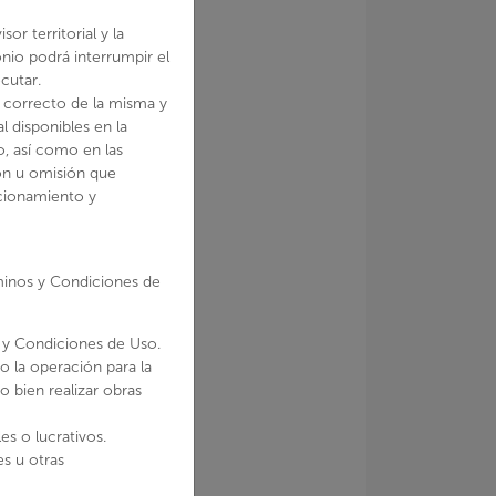
or territorial y la
onio podrá interrumpir el
cutar.
o correcto de la misma y
l disponibles en la
o, así como en las
ión u omisión que
ncionamiento y
rminos y Condiciones de
s y Condiciones de Uso.
o la operación para la
 bien realizar obras
es o lucrativos.
es u otras