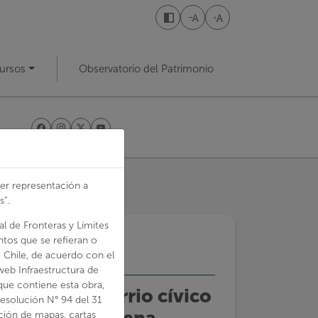
Disminuir tamaño de letra
Aumentar tamaño de l
ursos
Observatorio del Patrimonio
ier representación a
s”.
l de Fronteras y Límites
ntos que se refieran o
 Chile, de acuerdo con el
 web Infraestructura de
 que contiene esta obra,
nforman el barrio cívico
 Resolución N° 94 del 31
itrera María Elena
ación de mapas, cartas