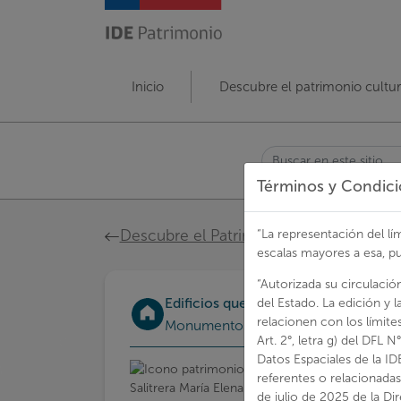
Pasar
al
contenido
principal
Navegación
Inicio
Descubre el patrimonio cultur
principal
Buscar
Términos y Condic
Ruta
Descubre el Patrimonio Cultural en Chi
“La representación del lí
de
escalas mayores a esa, p
navegación
“Autorizada su circulació
Edificios que conforman el barrio cív
del Estado. La edición y 
relacionen con los límit
Monumentos históricos
Art. 2°, letra g) del DFL 
Datos Espaciales de la ID
referentes o relacionadas
de julio de 2025 de la Di