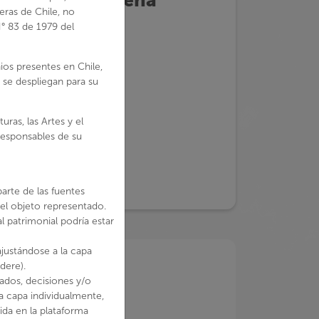
eras de Chile, no
N° 83 de 1979 del
os presentes en Chile,
s se despliegan para su
ras, las Artes y el
responsables de su
9
os.gob.cl/
arte de las fuentes
 el objeto representado.
l patrimonial podría estar
justándose a la capa
dere).
tados, decisiones y/o
a capa individualmente,
ida en la plataforma