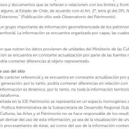
sos y documentos que se refieran o relacionen con los límites y front
uno, al Estado de Chile, de acuerdo con el Art. 2°, letra g) del DFL 
Exteriores." (Publicación sitio web Observatorio del Patrimonio).
FICHA TÉCNICA
un grupo importante de información georreferenciada de los patrimoni
Región:
Antofagasta
 territorial. La información se encuentra organizada por capas, las cuale
Provincia:
Tocopilla
Comuna:
María Elena
n que nutren los datos provienen de unidades del Ministerio de las Cultu
Número de decreto:
400
ción se encuentra en constante actualización por parte de las fuentes 
dría contener diferencias al objeto representado.
Fecha de decreto:
22/11/199
Web:
https://www.monument
e uso del sitio
de carácter referencial y se encuentra en constante actualización por p
 generación, por lo tanto, podría contener diferencias en relación con
nformación es dinámico, por lo tanto, no toda la información territoria
plataforma.
antada en la IDE Patrimonio se representa en un espacio homogéneo a
n Política Administrativa de la Subsecretaría de Desarrollo Regional (Sub
s Culturas, las Artes y el Patrimonio no se hace responsable de los resul
n derivar del uso de esta información, ya sea de la visualización de un
y/o procesamiento de éstas, así como del uso de la información conten