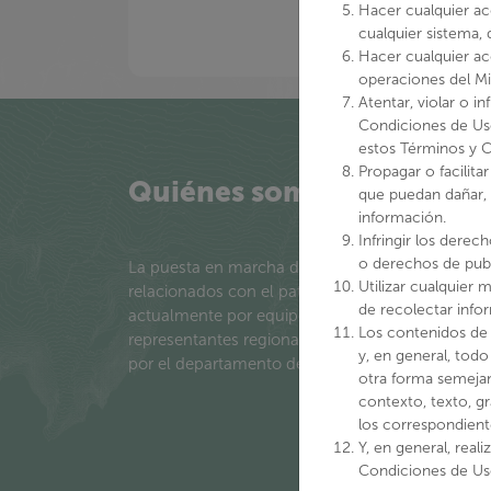
Hacer cualquier ac
cualquier sistema,
Hacer cualquier acc
operaciones del Min
Atentar, violar o i
Condiciones de Uso
estos Términos y C
Propagar o facilita
Quiénes somos
que puedan dañar, i
información.
Infringir los dere
o derechos de publi
La puesta en marcha del Ministerio de las Culturas
Utilizar cualquier
relacionados con el patrimonio cultural y natural
de recolectar infor
actualmente por equipos tanto del Servicio Nacio
Los contenidos de 
representantes regionales, considerando los line
y, en general, todo
por el departamento de Gestión Patrimonial y Terr
otra forma semejan
contexto, texto, g
los correspondient
Y, en general, real
Condiciones de Uso,