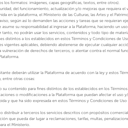
s los formatos: imágenes, capas geográficas, textos, entre otros).
ridad, del funcionamiento, actualización y/o mejoras que requiera el vis
da en la plataforma, el Ministerio de las Culturas, las Artes y el Patrim
 aviso, según así lo demanden las acciones y tareas que se requieran eje
te asume su responsabilidad al ingresar a la Plataforma, haciendo un us
 tanto, no podrán usar los servicios, contenidos y todo tipo de materia
nes distintos a los establecidos en estos Términos y Condiciones de Us
les vigentes aplicables, debiendo abstenerse de ejecutar cualquier acc
la vulneración de derechos de terceros, o atentar contra el normal fu
Plataforma.
sitante deberán utilizar la Plataforma de acuerdo con la ley y estos Té
, entre otras cosas:
 o su contenido para fines distintos de los establecidos en los Término
taciones o modificaciones a la Plataforma que puedan afectar el uso y/
ida y que ha sido expresada en estos Términos y Condiciones de Uso o
o distribuir a terceros los servicios descritos con propósitos comercial
ión que pueda dar lugar a reclamaciones, tarifas, multas, penalizacion
ara el Ministerio.