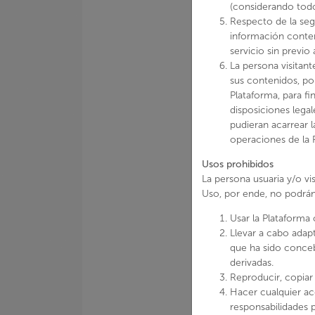
(considerando todo
Respecto de la segu
información conteni
servicio sin previo
La persona visitan
sus contenidos, por
Plataforma, para fi
disposiciones lega
pudieran acarrear 
operaciones de la 
Usos prohibidos
La persona usuaria y/o vi
Uso, por ende, no podrán
Usar la Plataforma
Llevar a cabo adap
que ha sido conceb
derivadas.
Reproducir, copiar 
Hacer cualquier acc
responsabilidades p