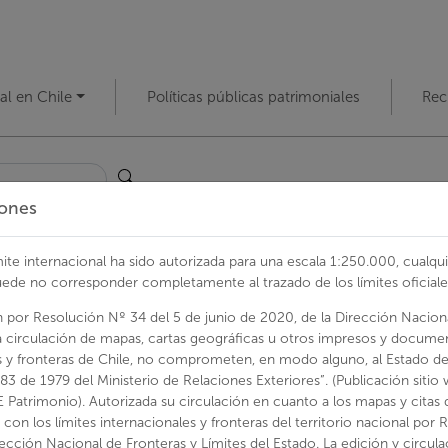
al en Chile
Políticas públicas patrimoniales
Rec
iones
le
mite internacional ha sido autorizada para una escala 1:250.000, cualqu
uede no corresponder completamente al trazado de los límites oficiale
n por Resolución Nº 34 del 5 de junio de 2020, de la Dirección Naciona
ico de la Oficina Salitrera María Elena
la circulación de mapas, cartas geográficas u otros impresos y docume
es y fronteras de Chile, no comprometen, en modo alguno, al Estado de
N°83 de 1979 del Ministerio de Relaciones Exteriores”. (Publicación sitio
E Patrimonio). Autorizada su circulación en cuanto a los mapas y citas
Edificios que co
 con los límites internacionales y fronteras del territorio nacional por
de la Oficina Sal
rección Nacional de Fronteras y Límites del Estado. La edición y circul